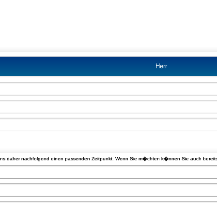
Herr
 uns daher nachfolgend einen passenden Zeitpunkt. Wenn Sie m�chten k�nnen Sie auch bereits I