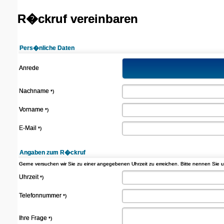
R�ckruf vereinbaren
Pers�nliche Daten
Anrede
Nachname
*)
Vorname
*)
E-Mail
*)
Angaben zum R�ckruf
Gerne versuchen wir Sie zu einer angegebenen Uhrzeit zu erreichen. Bitte nennen Sie
Uhrzeit
*)
Telefonnummer
*)
Ihre Frage
*)